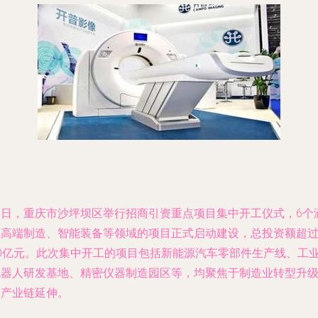
近日，重庆市沙坪坝区举行招商引资重点项目集中开工仪式，6个
盖高端制造、智能装备等领域的项目正式启动建设，总投资额超
50亿元。此次集中开工的项目包括新能源汽车零部件生产线、工
机器人研发基地、精密仪器制造园区等，均聚焦于制造业转型升
和产业链延伸。