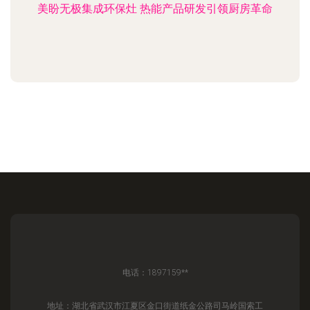
美盼无极集成环保灶 热能产品研发引领厨房革命
电话：1897159**
地址：湖北省武汉市江夏区金口街道纸金公路司马岭国索工