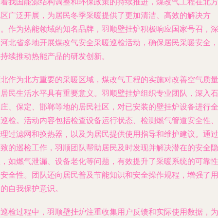
随着我国能源结构调整和环保政策的持续推进，煤改气工程在北
地区广泛开展，为居民冬季采暖提供了更加清洁、高效的解决方
案。作为热能领域的知名品牌，羽顺壁挂炉积极响应国家号召，
入河北省多地开展煤改气安全采暖巡检活动，确保居民采暖安全
并持续推动热能产品的研发创新。
河北作为北方重要的采暖区域，煤改气工程的实施对改善空气质
和居民生活水平具有重要意义。羽顺壁挂炉组织专业团队，深入
家庄、保定、邯郸等地的居民社区，对已安装的壁挂炉设备进行
面巡检。活动内容包括检查设备运行状态、检测燃气管道安全性
清理过滤网和换热器，以及为居民提供使用指导和维护建议。通
细致的巡检工作，羽顺团队帮助居民及时发现并解决潜在的安全
患，如燃气泄漏、设备老化等问题，有效提升了采暖系统的可靠
和安全性。团队还向居民普及节能知识和安全操作规程，增强了
户的自我保护意识。
在巡检过程中，羽顺壁挂炉注重收集用户反馈和实际使用数据，