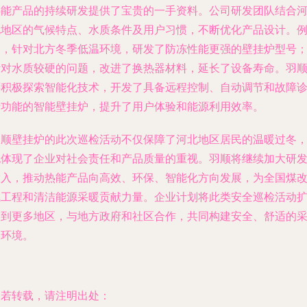
热能产品的持续研发提供了宝贵的一手资料。公司研发团队结合
北地区的气候特点、水质条件及用户习惯，不断优化产品设计。
如，针对北方冬季低温环境，研发了防冻性能更强的壁挂炉型号
针对水质较硬的问题，改进了换热器材料，延长了设备寿命。羽
还积极探索智能化技术，开发了具备远程控制、自动调节和故障
断功能的智能壁挂炉，提升了用户体验和能源利用效率。
羽顺壁挂炉的此次巡检活动不仅保障了河北地区居民的温暖过冬
也体现了企业对社会责任和产品质量的重视。羽顺将继续加大研
投入，推动热能产品向高效、环保、智能化方向发展，为全国煤
气工程和清洁能源采暖贡献力量。企业计划将此类安全巡检活动
展到更多地区，与地方政府和社区合作，共同构建安全、舒适的
暖环境。
如若转载，请注明出处：