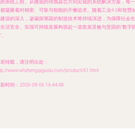
集的系统工程。从微观的传感器芯片到宏观的系统解决方案，每
步都凝聚着对精密、可靠与智能的不懈追求。随着工业4.0和智慧
市建设的深入，渗漏探测器的制造技术将持续演进，为保障社会
产生活安全、实现可持续发展构筑起一道愈发灵敏与坚固的“数字
”。
如若转载，请注明出处：
ttp://www.whzhengqiguolu.com/product/61.html
新时间：2026-08-06 16:44:48