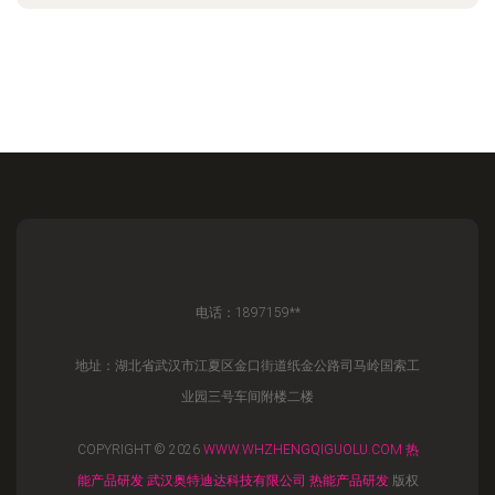
电话：1897159**
地址：湖北省武汉市江夏区金口街道纸金公路司马岭国索工
业园三号车间附楼二楼
COPYRIGHT © 2026
WWW.WHZHENGQIGUOLU.COM
热
能产品研发
武汉奥特迪达科技有限公司
热能产品研发
版权