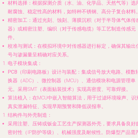
材料选择
：根据探测介质（水、油、化学品、天然气等）选
耐腐蚀、稳定性高的材料，如特种不锈钢、高分子复合材料
精密加工
：通过光刻、蚀刻、薄膜沉积（对于半导体气体传
器）或精密注塑、编织（对于传感电缆）等工艺制造传感元
件。
校准与测试
：在模拟环境中对传感器进行标定，确保其输出
号与渗漏量呈精确对应关系。
电子模块集成
：
PCB（印刷电路板）设计与装配
：集成信号放大电路、模数
换器（ADC）、微控制器（MCU）、通信模块和电源管理单
元。采用SMT（表面贴装技术）实现高密度、可靠焊接。
算法植入
：在MCU中嵌入智能算法，用于过滤环境噪声、识
真实泄漏特征、实现早期预警和降低误报率。
结构件与外壳制造
：
采用注塑、压铸或钣金工艺生产探测器外壳，要求具备良好
密封性（IP防护等级）、机械强度及耐候性。防爆型产品需