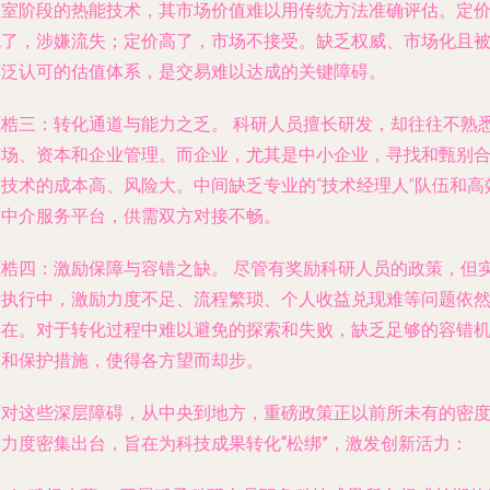
验室阶段的热能技术，其市场价值难以用传统方法准确评估。定
低了，涉嫌流失；定价高了，市场不接受。缺乏权威、市场化且
广泛认可的估值体系，是交易难以达成的关键障碍。
桎梏三：转化通道与能力之乏。
科研人员擅长研发，却往往不熟
市场、资本和企业管理。而企业，尤其是中小企业，寻找和甄别
适技术的成本高、风险大。中间缺乏专业的“技术经理人”队伍和高
的中介服务平台，供需双方对接不畅。
桎梏四：激励保障与容错之缺。
尽管有奖励科研人员的政策，但
际执行中，激励力度不足、流程繁琐、个人收益兑现难等问题依
存在。对于转化过程中难以避免的探索和失败，缺乏足够的容错
制和保护措施，使得各方望而却步。
面对这些深层障碍，从中央到地方，
重磅政策正以前所未有的密
力度密集出台，旨在为科技成果转化“松绑”
，激发创新活力：