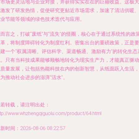
术市场更灵活地与企业对接，并获得实实在在的巨额收益。这极
地激发了研发热情，促使研究更贴近市场需求，加速了清洁供暖
工业节能等领域的绿色技术迭代与应用。
而言之，打破“废纸”与“流失”的怪圈，核心在于通过系统性的政
改革，
将制度障碍转化为制度红利
。密集出台的重磅政策，正是
构建一个“权属清晰、评估科学、渠道畅通、激励有力”的转化生态
统。只有当科技成果能够顺畅地转化为现实生产力，才能真正驱
高质量发展，让包括热能科技在内的创新智慧，从纸面跃入生活
为推动社会进步的澎湃“活水”。
如若转载，请注明出处：
ttp://www.whzhengqiguolu.com/product/64.html
新时间：2026-08-06 08:22:57