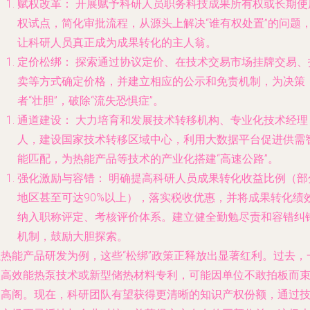
赋权改革：
开展赋予科研人员职务科技成果所有权或长期使
权试点，简化审批流程，从源头上解决“谁有权处置”的问题
让科研人员真正成为成果转化的主人翁。
定价松绑：
探索通过协议定价、在技术交易市场挂牌交易、
卖等方式确定价格，并建立相应的公示和免责机制，为决策
者“壮胆”，破除“流失恐惧症”。
通道建设：
大力培育和发展技术转移机构、专业化技术经理
人，建设国家技术转移区域中心，利用大数据平台促进供需
能匹配，为热能产品等技术的产业化搭建“高速公路”。
强化激励与容错：
明确提高科研人员成果转化收益比例（部
地区甚至可达90%以上），落实税收优惠，并将成果转化绩
纳入职称评定、考核评价体系。建立健全勤勉尽责和容错纠
机制，鼓励大胆探索。
以热能产品研发为例，这些“松绑”政策正释放出显著红利。过去，
项高效能热泵技术或新型储热材料专利，可能因单位不敢拍板而
之高阁。现在，科研团队有望获得更清晰的知识产权份额，通过