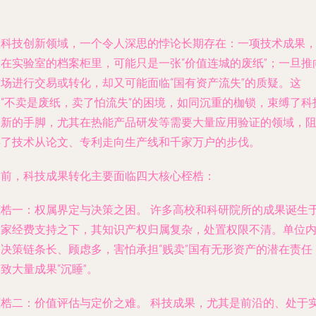
在科技创新领域，一个令人深思的悖论长期存在：一项技术成果
留在实验室的档案柜里，可能只是一张“价值连城的废纸”；一旦推
市场进行交易或转化，却又可能面临“国有资产流失”的质疑。这
种“不卖是废纸，卖了怕流失”的困境，如同沉重的枷锁，束缚了科
创新的手脚，尤其在热能产品研发等需要大量应用验证的领域，
碍了技术从论文、专利走向生产线和千家万户的步伐。
当前，科技成果转化主要面临四大核心桎梏：
桎梏一：权属界定与决策之困。
许多高校和科研院所的成果诞生
国家经费支持之下，其知识产权归属复杂，处置权限不清。单位
部决策链条长、顾虑多，害怕承担“贱卖”国有无形资产的潜在责任
致大量成果“沉睡”。
桎梏二：价值评估与定价之难。
科技成果，尤其是前沿的、处于